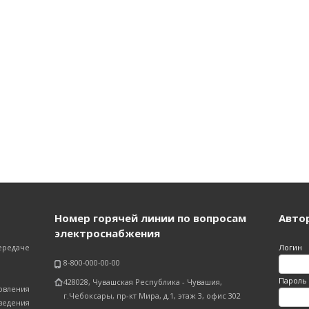
Номер горячей линии по вопросам
Авто
электроснабжения
ередаче
Логин
8-800-000-00-00
Пароль
428028, Чувашская Республика - Чувашия,
вления
г.Чебоксары, пр-кт Мира, д.1, этаж 3, офис 302
едения