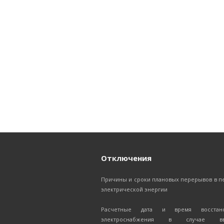
Отключения
Причины и сроки плановых перерывов в п
электрической энергии
Расчетные дата и время восстано
электроснабжения в случае вв