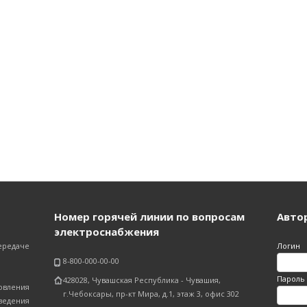
Номер горячей линии по вопросам
Авто
электроснабжения
ередаче
Логин
8-800-000-00-00
Пароль
428028, Чувашская Республика - Чувашия,
вления
г.Чебоксары, пр-кт Мира, д.1, этаж 3, офис 302
едения