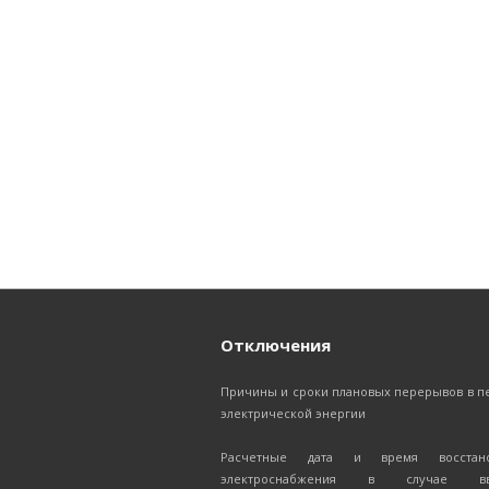
Отключения
Причины и сроки плановых перерывов в п
электрической энергии
Расчетные дата и время восстано
электроснабжения в случае вв